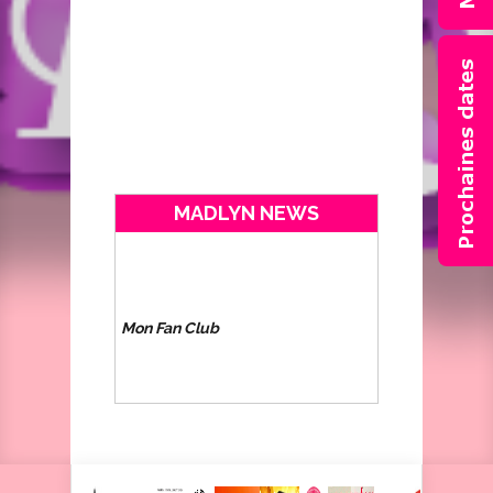
MADLYN NEWS
Mon Fan Club
est en cours de
création
Nouvelles vidéos
disponibles
ici
Mon Fan Club
est en cours de
création