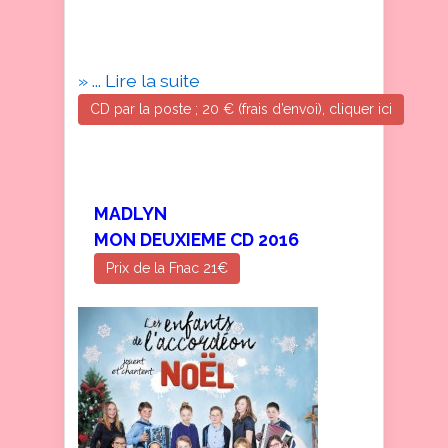
7 ans et 5 mois. Je remercie
tous ceux qui m’ont aidé à le
réaliser :
» ... Lire la suite
CD par la poste ; 20 € (frais d’envoi), cliquer ici
MADLYN
MON DEUXIEME CD 2016
Prix de la Fnac 21€