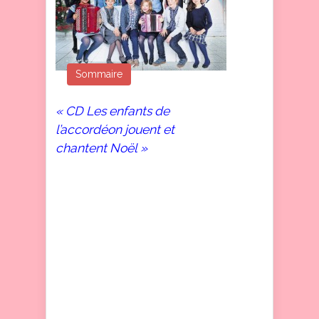
Sommaire
« CD Les enfants de
l’accordéon jouent et
chantent Noël »
Les Enfants de l’accordéon,
une chorale de jeunes
enfants accordéonistes,
réinterprètent dix-sept
chants emblématiques de
Noël. Les Enfants de
l’Accordéon sont 12, dont
notre Madlyn qui joue et
chante en soliste sur le titre