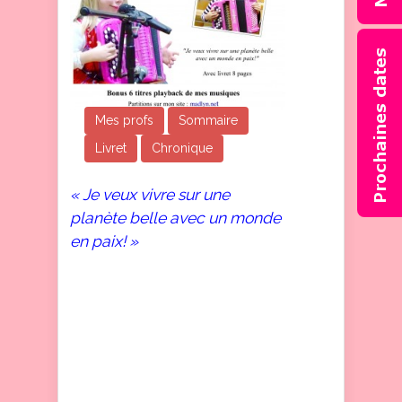
Mes profs
Sommaire
Livret
Chronique
« Je veux vivre sur une
planète belle avec un monde
en paix! »
Vous découvrirez dans ce
CD l’histoire de chaque
musique, qui retrace une
partie de ma vie, celle de
mes débuts artistiques. Il a
été enregistré quand j’avais