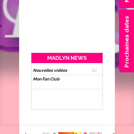
MADLYN NEWS
Nouvelles vidéos
disponibles
ici
Mon Fan Club
est en cours de
création