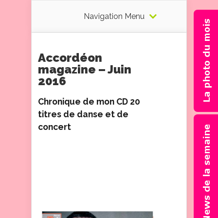
Navigation Menu
Accordéon
magazine – Juin
2016
Chronique
de mon CD 20
titres de danse et de
concert
Madlyn est bercée par la
musique depuis sa
naissance. En effet, son
papa est un musicien
et chef d’orchestre
chevronné. Elle apprend
donc l’accordéon et , – 7 ans,
sort son premier CD qui est
une merveille…