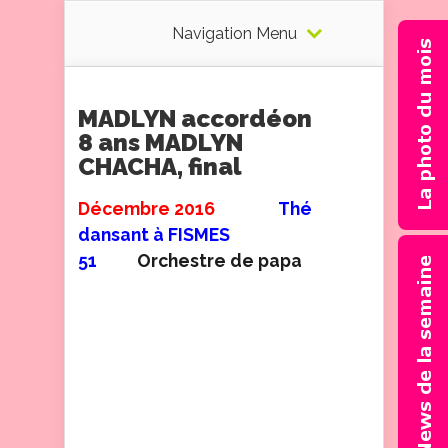
Navigation Menu
MADLYN accordéon
8 ans MADLYN
CHACHA, final
Décembre 2016
Thé
dansant à FISMES
51
Orchestre de papa
J’aime venir jouer avec les
musiciens. Ici c’est papa qui
filme pendant qu’il joue du
clavier. Je joue MADLYN
CHACHA, écrit par lui avec
Jérôme Richard. J’aime bien
jouer vite et
cela