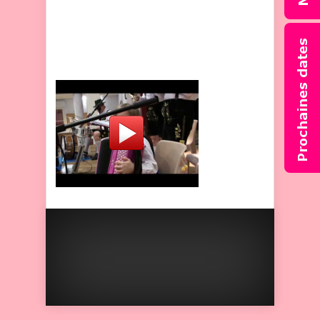
impressionne le public.
C’était pendant le repas, et
je faisais un passage de
concert.