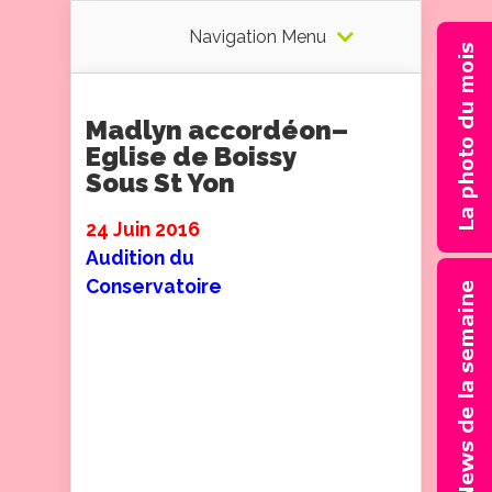
Navigation Menu
Madlyn accordéon–
Eglise de Boissy
Sous St Yon
24 Juin 2016
Audition du
Conservatoire
Je suis en classe de chant
dans ce conservatoire. Il est
situé à côté de mon école
pour le CE2. J’ai apprécié la
qualité du programme
donné ce soir de concert, et
ai reçu beaucoup de