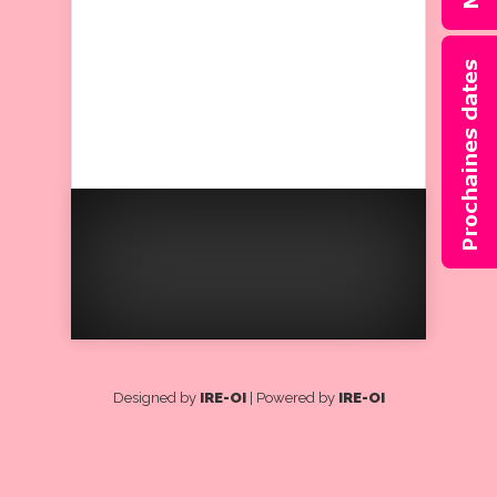
finale. Ce furent des
moments merveilleux et
magiques dont voici
quelques photos prises par
mon papa.
Designed by
IRE-OI
| Powered by
IRE-OI