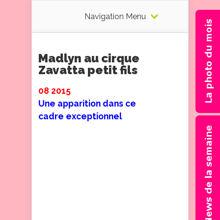
Navigation Menu
Madlyn au cirque
Zavatta petit fils
08 2015
Une apparition dans ce
cadre exceptionnel
J’étais au Cnima à Saint
Sauves, et le cirque Zavatta
petit fils est venu. J’ai été très
heureuse d’y jouer en
soliste, à l’entracte. Le public
fut super content. Les
artistes m’ont invités à les
rejoindre pour la parade