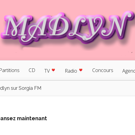
Partitions
CD
Concours
TV
Radio
Agen
dlyn sur Sorgia FM
Dansez maintenant
durée 58mn
0h à 11h.