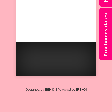
venues me féliciter et
m’encourager. Avec papa
nous avons passé une super
journée.
Designed by
IRE-OI
| Powered by
IRE-OI