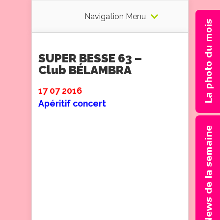
Navigation Menu
SUPER BESSE 63 –
Club BÉLAMBRA
17 07 2016
Apéritif concert
Le dimanche 17 Juillet j’ai été
invitée au Club Belambra. J’ai
joué pendant l’apéritif avec
mes bandes orchestre, puis
une musique seule :
Minuetto, avec les 2 mains. Il
y avait beaucoup d’enfants
qui me regardaient et
plusieurs personnes sont